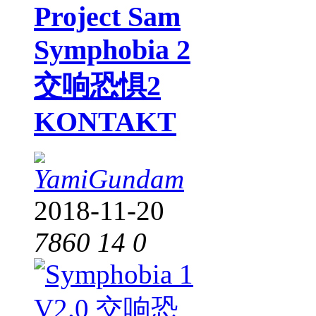
Project Sam
Symphobia 2
交响恐惧2
KONTAKT
YamiGundam
2018-11-20
7860
14
0