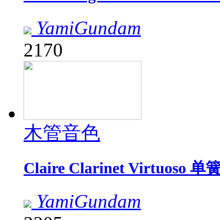
YamiGundam
2170
木管音色
Claire Clarinet Virtuos
YamiGundam