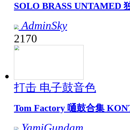
SOLO BRASS UNTAMED
AdminSky
2170
打击 电子鼓音色
Tom Factory 嗵鼓合集 KO
YamiGundam