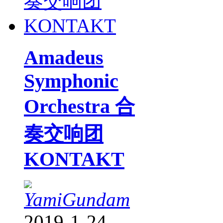
Amadeus
Symphonic
Orchestra 合
奏交响团
KONTAKT
YamiGundam
2019-1-24