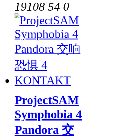
19108
54
0
ProjectSAM
Symphobia 4
Pandora 交