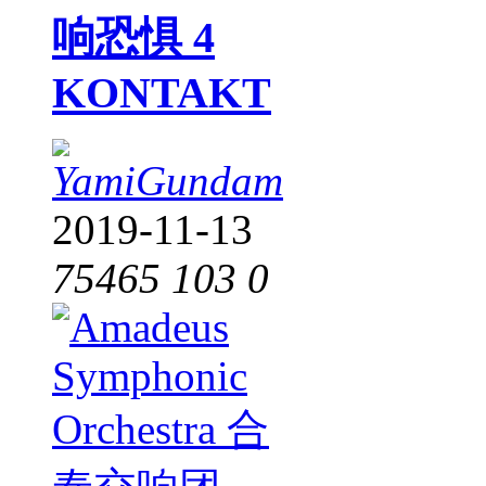
响恐惧 4
KONTAKT
YamiGundam
2019-11-13
75465
103
0