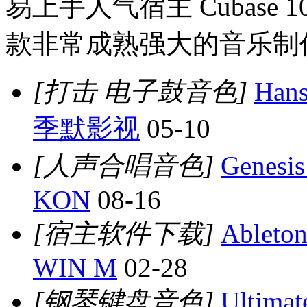
易上手人气宿主 Cubase 10 
款非常成熟强大的音乐制
[打击 电子鼓音色]
Han
季默影视
05-10
[人声合唱音色]
Genesi
KON
08-16
[宿主软件下载]
Ablet
WIN M
02-28
[钢琴键盘音色]
Ultima