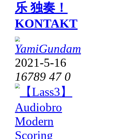
乐 独奏！
KONTAKT
YamiGundam
2021-5-16
16789
47
0