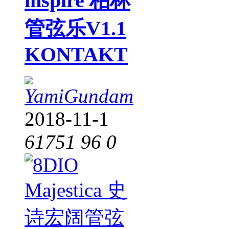
inspire 柏林
管弦乐V1.1
KONTAKT
YamiGundam
2018-11-1
61751
96
0