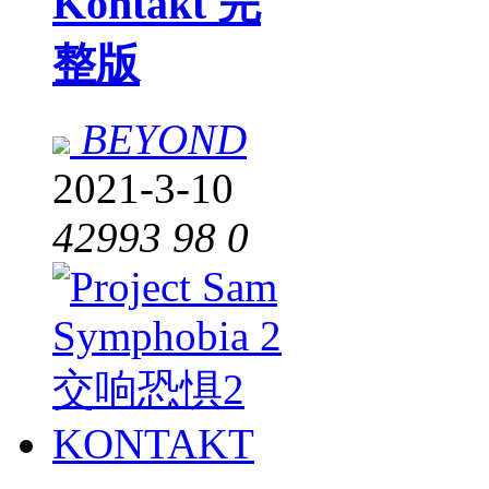
Kontakt 完
整版
BEYOND
2021-3-10
42993
98
0