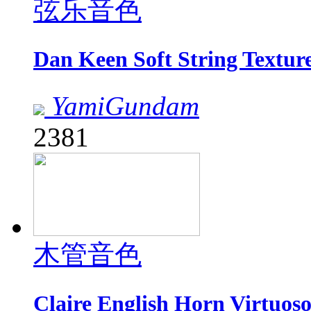
弦乐音色
Dan Keen Soft String Te
YamiGundam
2381
木管音色
Claire English Horn Virt