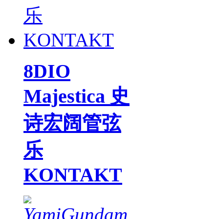
8DIO
Majestica 史
诗宏阔管弦
乐
KONTAKT
YamiGundam