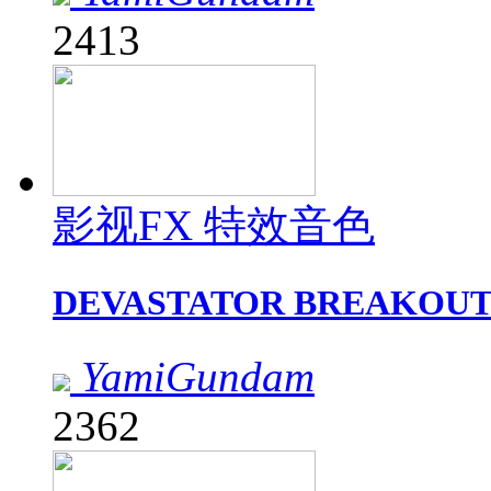
2413
影视FX 特效音色
DEVASTATOR BREAKO
YamiGundam
2362