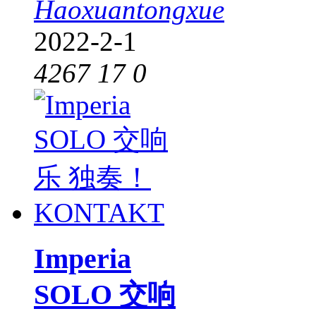
Haoxuantongxue
2022-2-1
4267
17
0
Imperia
SOLO 交响