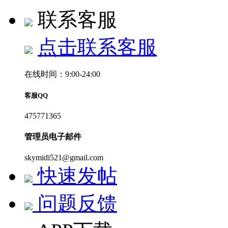
联系客服
点击联系客服
在线时间：9:00-24:00
客服QQ
475771365
管理员电子邮件
skymidi521@gmail.com
快速发帖
问题反馈