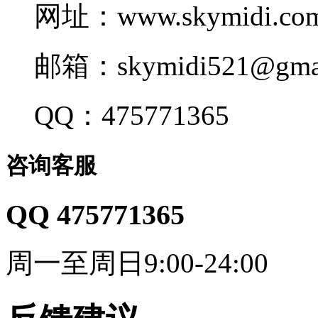
网址：www.skymidi.co
邮箱：skymidi521@gmai
QQ：475771365
咨询客服
QQ 475771365
周一至周日9:00-24:00