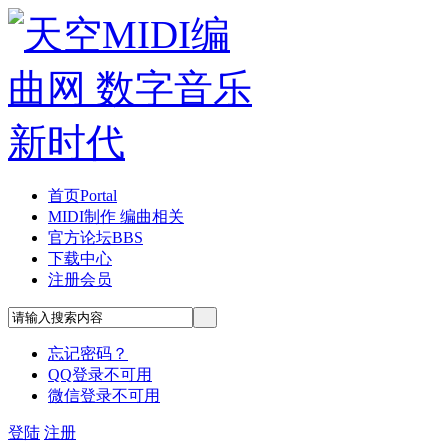
首页
Portal
MIDI制作 编曲相关
官方论坛
BBS
下载中心
注册会员
忘记密码？
QQ登录不可用
微信登录不可用
登陆
注册